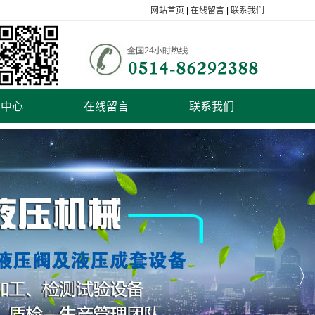
网站首页
|
在线留言
|
联系我们
闻中心
在线留言
联系我们