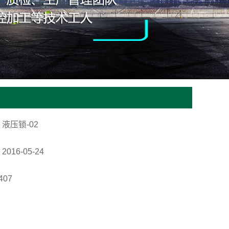
：
液压锁-02
：
2016-05-24
407