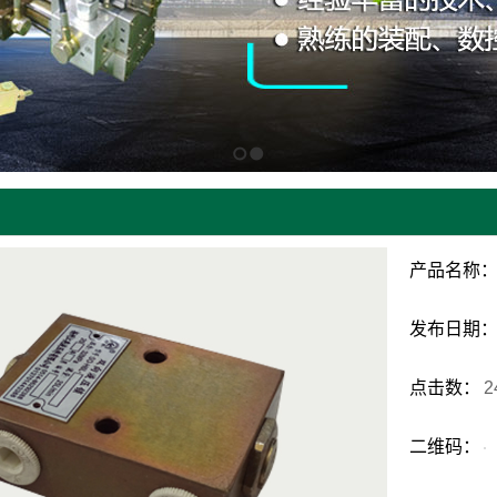
1
2
产品名称
发布日期
点击数：
2
二维码：